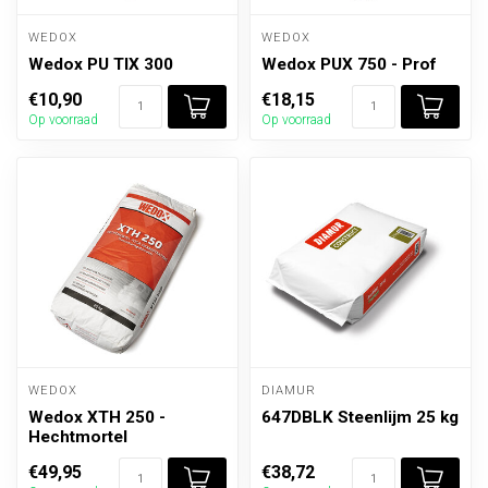
WEDOX
WEDOX
Wedox PU TIX 300
Wedox PUX 750 - Prof
€10,90
€18,15
Op voorraad
Op voorraad
WEDOX
DIAMUR
Wedox XTH 250 -
647DBLK Steenlijm 25 kg
Hechtmortel
€49,95
€38,72