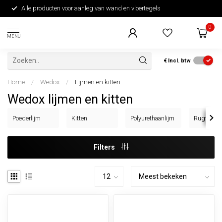
Alle producten voor aanleg van wand en vloertegels
0
MENU
€
Incl. btw
Home
/
Wedox
/
Lijmen en kitten
Wedox lijmen en kitten
Poederlijm
Kitten
Polyurethaanlijm
Rugvullin
Filters