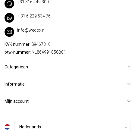
+31 316 449 300
+ 31 6 229 534 76
info@wedox.nl
KVK nummer:
89467310
btw-nummer:
NL864991058B01
Categorieën
Informatie
Mijn account