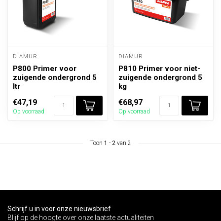
DIAMUR
DIAMUR
P800 Primer voor
P810 Primer voor niet-
zuigende ondergrond 5
zuigende ondergrond 5
ltr
kg
€47,19
€68,97
Op voorraad
Op voorraad
Toon
1
-
2
van 2
Schrijf u in voor onze nieuwsbrief
Blijf op de hoogte over onze laatste actualiteiten