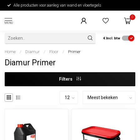
Alle producten voor aanleg van wand en vloertegels
0
MENU
€
Incl. btw
Home
/
Diamur
/
Floor
/
Primer
Diamur Primer
Filters