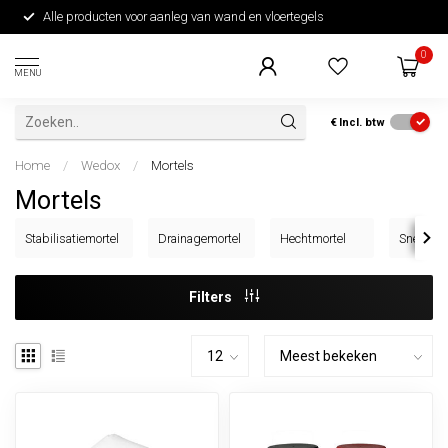
Alle producten voor aanleg van wand en vloertegels
0
MENU
€
Incl. btw
Home
/
Wedox
/
Mortels
Mortels
Stabilisatiemortel
Drainagemortel
Hechtmortel
Snelbeto
Filters