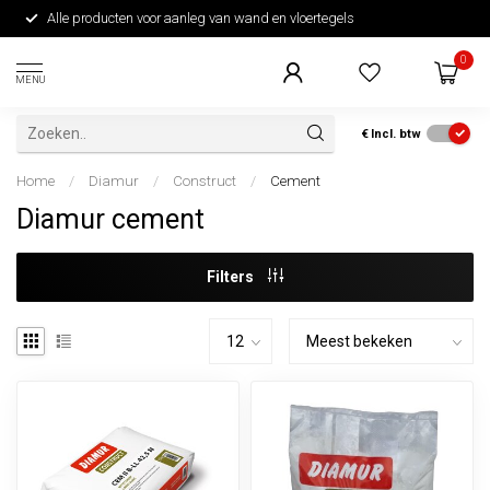
Alle producten voor aanleg van wand en vloertegels
0
MENU
€
Incl. btw
Home
/
Diamur
/
Construct
/
Cement
Diamur cement
Filters