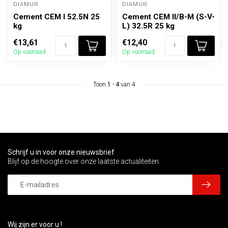
DIAMUR
DIAMUR
Cement CEM I 52.5N 25
Cement CEM II/B-M (S-V-
kg
L) 32.5R 25 kg
€13,61
€12,40
Op voorraad
Op voorraad
Toon
1
-
4
van 4
Schrijf u in voor onze nieuwsbrief
Blijf op de hoogte over onze laatste actualiteiten
Wij zijn er voor u !