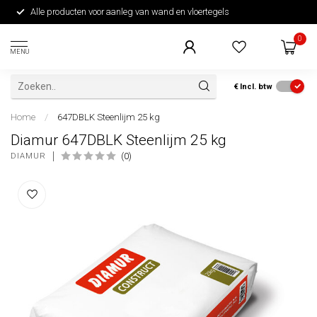
Alle producten voor aanleg van wand en vloertegels
0
MENU
€
Incl. btw
Home
/
647DBLK Steenlijm 25 kg
Diamur 647DBLK Steenlijm 25 kg
(0)
DIAMUR