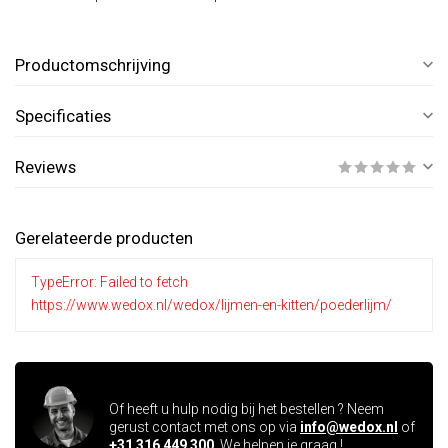
Productomschrijving
Specificaties
Reviews
Gerelateerde producten
TypeError: Failed to fetch
https://www.wedox.nl/wedox/lijmen-en-kitten/poederlijm/
Vragen over dit product ?
Of heeft u hulp nodig bij het bestellen ? Neem
gerust contact met ons op via
info@wedox.nl
of
+31 316 449 300
. We helpen je graag !