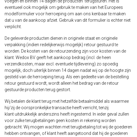
voegen en binnen 14 dagen de producten terugsturen. Het is
eventueel ook mogelijk om gebruik te maken van het Europees
modelformulier voor herroeping om aan ons kenbaar te maken
dat u van de aankoop afziet. Gebruik van dit formulier is echter niet
verplicht.
De geleverde producten dienen in originele staat en originele
verpakking (indien redelijkerwijs mogelijk) retour gestuurd te
worden. De kosten van de retourzending zijn voor kosten van de
klant. Wedox BV geeft het aankoop bedrag (incl. de heen
verzendkosten, maar excl. eventuele tijdlevering) zo spoedig
mogelijk, doch uiterlijk binnen 14 dagen nadat wij op de hoogte zijn
gesteld van de herroeping terug. Als een gedeelte van de bestelling
retour gestuurd wordt, wordt alleen het bedrag van de retour
gestuurde producten terug gestort.
Wij betalen de klant terug met hetzelfde betaalmiddel als waarmee
hij/zij de oorspronkelijke transactie heeft verricht, tenzij
klant uitdrukkelijk anderszins heeft ingestemd. In ieder geval zullen
voor zulke terugbetalingen geen kosten in rekening worden
gebracht. Wij mogen wachten met terugbetaling tot wij de goederen
hebben ontvangen, of klant heeft aangetoond dat hij de goederen