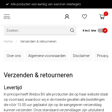
Alle producten voor aanleg van wand en vloertegels
0
MENU
€
Incl. btw
Home
/
Verzenden & retourneren
Over ons
Algemene voorwaarden
Disclaimer
Privacy P
Verzenden & retourneren
Levertijd
In principe heeft Wedox BV alle producten die op haar website staat
op voorraad, waardoor wij in de meeste gevallen alle bestellingen
die vóór 15.00 uur geplaatst zijn op de aangegeven verzenddag
kunnen verzenden. Onze standaard verzenddagen zijn uitsluitend