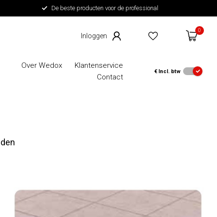
De beste producten voor de professional
0
Over Wedox
Klantenservice
€
Incl. btw
Contact
nden