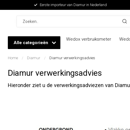
Eerste importeur van Diamur in Nederland
Wedox verbruiksmeter
Wedo
Alle categorieën
Home
/
Diamur
/
Diamur verwerkingsadvies
Diamur verwerkingsadvies
Hieronder ziet u de verwerkingsadviezen van Diamur