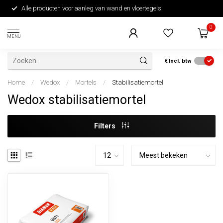
Alle producten voor aanleg van wand en vloertegels
0
MENU
€
Incl. btw
Home
/
Wedox
/
Mortels
/
Stabilisatiemortel
Wedox stabilisatiemortel
Filters