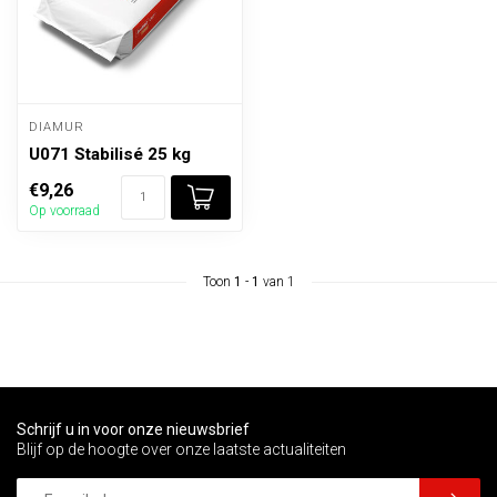
DIAMUR
U071 Stabilisé 25 kg
€9,26
Op voorraad
Toon
1
-
1
van 1
Schrijf u in voor onze nieuwsbrief
Blijf op de hoogte over onze laatste actualiteiten