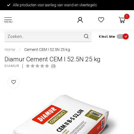
Alle producten voor aanleg van wand en vloertegels
0
MENU
€
Incl. btw
Home
/
Cement CEM I 52.5N 25 kg
Diamur Cement CEM I 52.5N 25 kg
(0)
DIAMUR