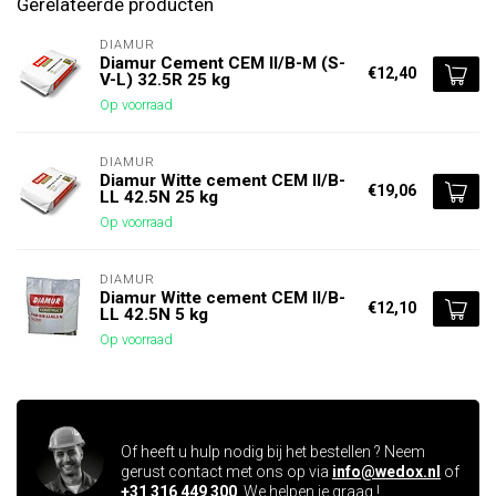
Gerelateerde producten
DIAMUR
Diamur Cement CEM II/B-M (S-
€12,40
V-L) 32.5R 25 kg
Op voorraad
DIAMUR
Diamur Witte cement CEM II/B-
€19,06
LL 42.5N 25 kg
Op voorraad
DIAMUR
Diamur Witte cement CEM II/B-
€12,10
LL 42.5N 5 kg
Op voorraad
Vragen over dit product ?
Of heeft u hulp nodig bij het bestellen ? Neem
gerust contact met ons op via
info@wedox.nl
of
+31 316 449 300
. We helpen je graag !