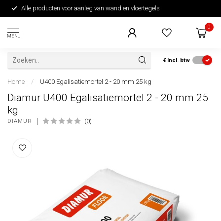
Alle producten voor aanleg van wand en vloertegels
0
MENU
€
Incl. btw
Home
/
U400 Egalisatiemortel 2 - 20 mm 25 kg
Diamur U400 Egalisatiemortel 2 - 20 mm 25
kg
(0)
DIAMUR