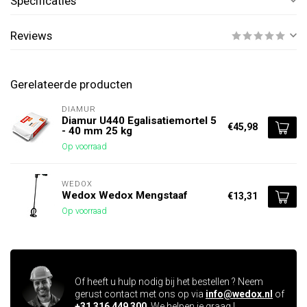
Specificaties
Reviews
Gerelateerde producten
DIAMUR
Diamur U440 Egalisatiemortel 5
€45,98
- 40 mm 25 kg
Op voorraad
WEDOX
Wedox Wedox Mengstaaf
€13,31
Op voorraad
Vragen over dit product ?
Of heeft u hulp nodig bij het bestellen ? Neem
gerust contact met ons op via
info@wedox.nl
of
+31 316 449 300
. We helpen je graag !