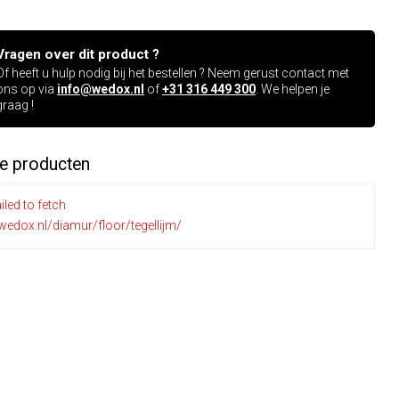
Vragen over dit product ?
Of heeft u hulp nodig bij het bestellen ? Neem gerust contact met
ons op via
info@wedox.nl
of
+31 316 449 300
. We helpen je
graag !
de producten
iled to fetch
wedox.nl/diamur/floor/tegellijm/