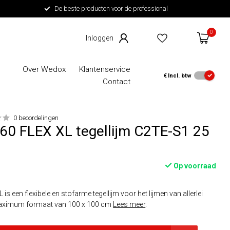
De beste producten voor de professional
0
Over Wedox
Klantenservice
€
Incl. btw
Contact
0 beoordelingen
60 FLEX XL tegellijm C2TE-S1 25
Op voorraad
s een flexibele en stofarme tegellijm voor het lijmen van allerlei
 maximum formaat van 100 x 100 cm
Lees meer
.