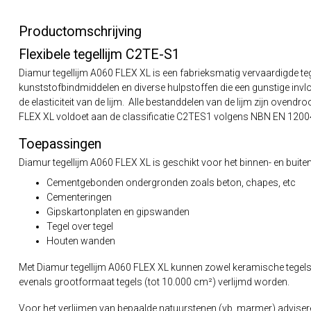
Productomschrijving
Flexibele tegellijm C2TE-S1
Diamur tegellijm A060 FLEX XL is een fabrieksmatig vervaardigde te
kunststofbindmiddelen en diverse hulpstoffen die een gunstige inv
de elasticiteit van de lijm. Alle bestanddelen van de lijm zijn oven
FLEX XL voldoet aan de classificatie C2TES1 volgens NBN EN 12004 
Toepassingen
Diamur tegellijm A060 FLEX XL is geschikt voor het binnen- en buite
Cementgebonden ondergronden zoals beton, chapes, etc
Cementeringen
Gipskartonplaten en gipswanden
Tegel over tegel
Houten wanden
Met Diamur tegellijm A060 FLEX XL kunnen zowel keramische tegels,
evenals grootformaat tegels (tot 10.000 cm²) verlijmd worden.
Voor het verlijmen van bepaalde natuurstenen (vb. marmer) adviser