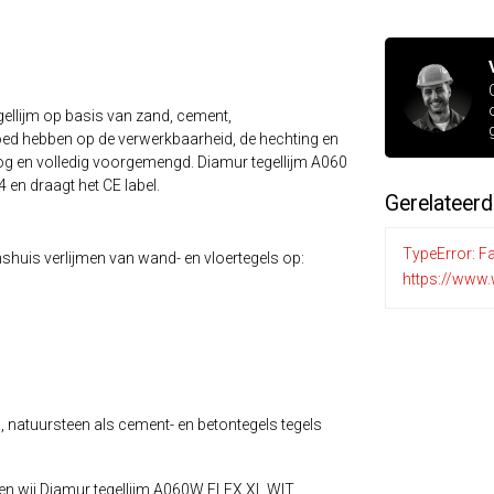
gellijm op basis van zand, cement,
loed hebben op de verwerkbaarheid, de hechting en
droog en volledig voorgemengd. Diamur tegellijm A060
en draagt het CE label.
Gerelateer
TypeError: Fa
nshuis verlijmen van wand- en vloertegels op:
https://www.
 natuursteen als cement- en betontegels tegels
en wij Diamur tegellijm A060W FLEX XL WIT.