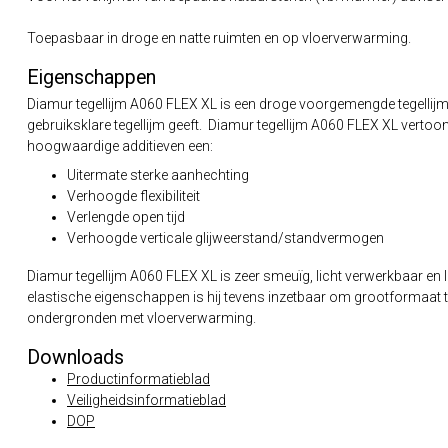
Toepasbaar in droge en natte ruimten en op vloerverwarming.
Eigenschappen
Diamur tegellijm A060 FLEX XL is een droge voorgemengde tegellijm
gebruiksklare tegellijm geeft. Diamur tegellijm A060 FLEX XL vertoo
hoogwaardige additieven een:
Uitermate sterke aanhechting
Verhoogde flexibiliteit
Verlengde open tijd
Verhoogde verticale glijweerstand/standvermogen
Diamur tegellijm A060 FLEX XL is zeer smeuïg, licht verwerkbaar en l
elastische eigenschappen is hij tevens inzetbaar om grootformaat te
ondergronden met vloerverwarming.
Downloads
Productinformatieblad
Veiligheidsinformatieblad
DOP