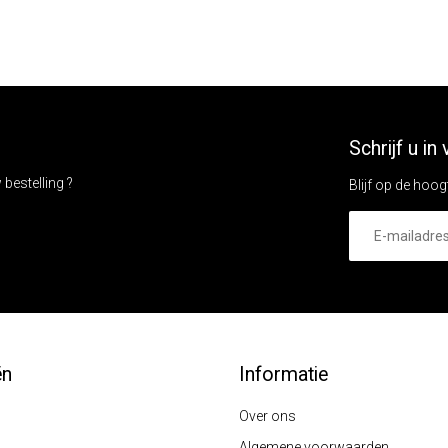
Schrijf u i
bestelling ?
Blijf op de hoog
ën
Informatie
Over ons
Algemene voorwaarden