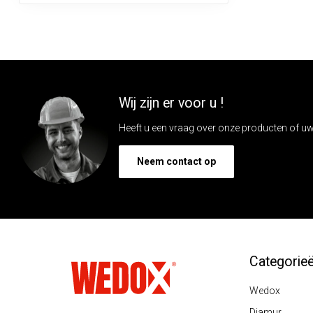
Wij zijn er voor u !
Heeft u een vraag over onze producten of uw 
Neem contact op
Categorie
Wedox
Diamur