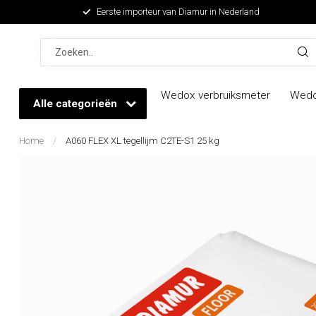
Eerste importeur van Diamur in Nederland
Wedox verbruiksmeter
Wedo
Alle categorieën
Home
/
A060 FLEX XL tegellijm C2TE-S1 25 kg