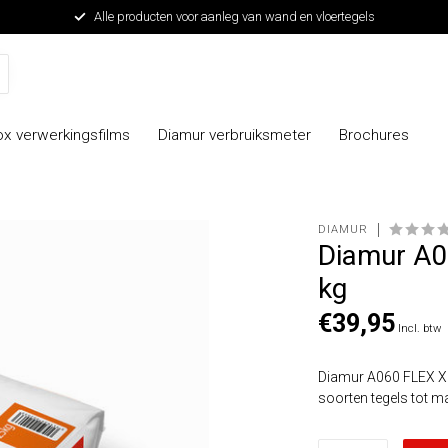
Alle producten voor aanleg van wand en vloertegels
x verwerkingsfilms
Diamur verbruiksmeter
Brochures
DIAMUR
Diamur A0
kg
€39,95
Incl. btw
Diamur A060 FLEX XL i
soorten tegels tot