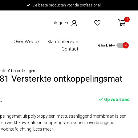
De beste producten voor de professional
0
Over Wedox
Klantenservice
€
Incl. btw
Contact
0 beoordelingen
81 Versterkte ontkoppelingsmat
Op voorraad
tw
elingsmat uit polypropyleen met tussenliggend membraan is een
en werkt zowel als ontkoppelings- en scheur overbruggend
s vochtafdichting.
Lees meer
.