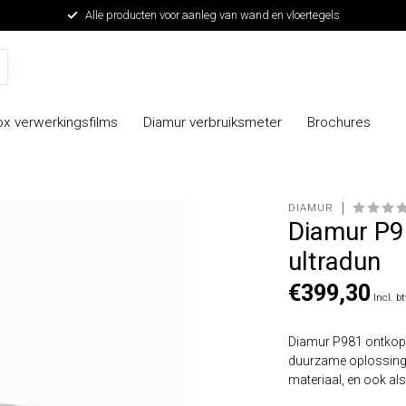
Alle producten voor aanleg van wand en vloertegels
x verwerkingsfilms
Diamur verbruiksmeter
Brochures
DIAMUR
Diamur P9
ultradun
€399,30
Incl. b
Diamur P981 ontkopp
duurzame oplossing 
materiaal, en ook al