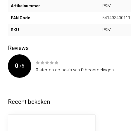
Artikelnummer
P981
EAN Code
541493400111
SKU
P981
Reviews
0
/
5
0
sterren op basis van
0
beoordelingen
Recent bekeken