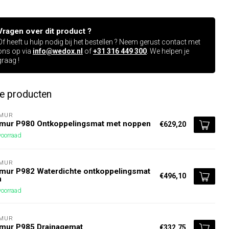
Vragen over dit product ?
Of heeft u hulp nodig bij het bestellen ? Neem gerust contact met
ons op via
info@wedox.nl
of
+31 316 449 300
. We helpen je
graag !
de producten
AMUR
amur P980 Ontkoppelingsmat met noppen
€629,20
oorraad
AMUR
mur P982 Waterdichte ontkoppelingsmat
€496,10
n
oorraad
AMUR
amur P985 Drainagemat
€332,75