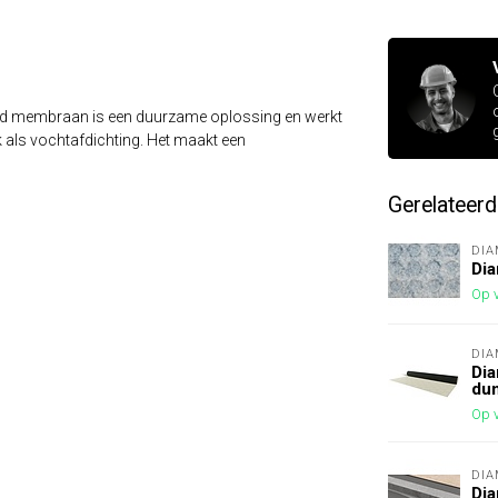
nd membraan is een duurzame oplossing en werkt
 als vochtafdichting. Het maakt een
Gerelateer
DI
Di
Op v
DI
Dia
du
Op v
DI
Di