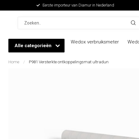
Eerste importeur van Diamur in Nederland
Wedox verbruiksmeter
Wedo
Alle categorieën
Home
/
P981 Versterkte ontkoppelingsmat ultradun